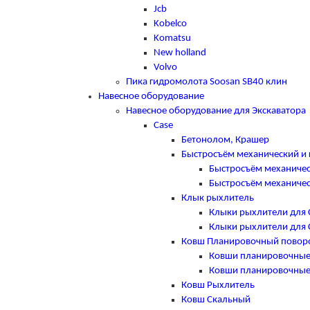
Jcb
Kobelco
Komatsu
New holland
Volvo
Пика гидромолота Soosan SB40 клин
Навесное оборудование
Навесное оборудование для Экскаватора
Case
Бетонолом, Крашер
Быстросъём механический и 
Быстросъём механичес
Быстросъём механичес
Клык рыхлитель
Клыки рыхлители для 
Клыки рыхлители для 
Ковш Планировочный повор
Ковши планировочные
Ковши планировочные
Ковш Рыхлитель
Ковш Скальный