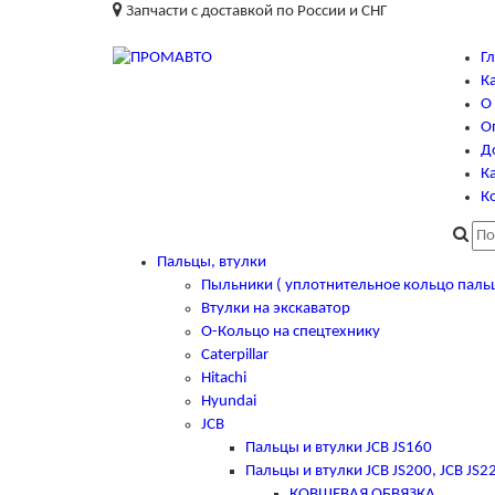
Запчасти с доставкой по России и СНГ
Г
К
О
О
Д
Ка
К
Пальцы, втулки
Пыльники ( уплотнительное кольцо паль
Втулки на экскаватор
О-Кольцо на спецтехнику
Caterpillar
Hitachi
Hyundai
JCB
Пальцы и втулки JCB JS160
Пальцы и втулки JCB JS200, JCB JS2
КОВШЕВАЯ ОБВЯЗКА