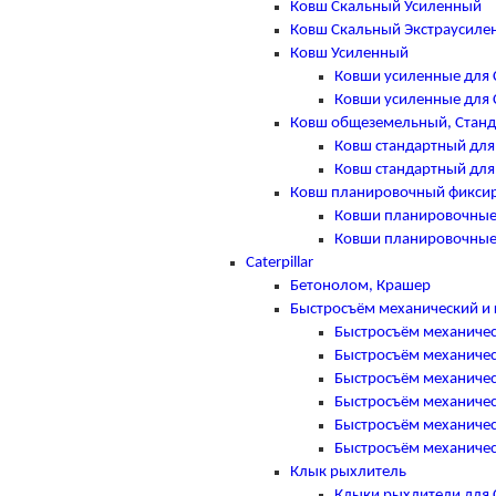
Ковш Скальный Усиленный
Ковш Скальный Экстраусиле
Ковш Усиленный
Ковши усиленные для 
Ковши усиленные для 
Ковш общеземельный, Стан
Ковш стандартный для
Ковш стандартный для
Ковш планировочный фикси
Ковши планировочные
Ковши планировочные
Caterpillar
Бетонолом, Крашер
Быстросъём механический и 
Быстросъём механическ
Быстросъём механическ
Быстросъём механическ
Быстросъём механическ
Быстросъём механическ
Быстросъём механическ
Клык рыхлитель
Клыки рыхлители для Ca