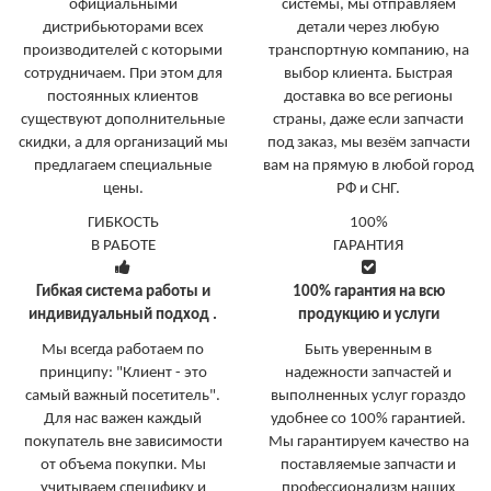
официальными
системы, мы отправляем
дистрибьюторами всех
детали через любую
производителей с которыми
транспортную компанию, на
сотрудничаем. При этом для
выбор клиента. Быстрая
постоянных клиентов
доставка во все регионы
существуют дополнительные
страны, даже если запчасти
скидки, а для организаций мы
под заказ, мы везём запчасти
предлагаем специальные
вам на прямую в любой город
цены.
РФ и СНГ.
ГИБКОСТЬ
100%
В РАБОТЕ
ГАРАНТИЯ
Гибкая система работы и
100% гарантия на всю
индивидуальный подход .
продукцию и услуги
Мы всегда работаем по
Быть уверенным в
принципу: "Клиент - это
надежности запчастей и
самый важный посетитель".
выполненных услуг гораздо
Для нас важен каждый
удобнее со 100% гарантией.
покупатель вне зависимости
Мы гарантируем качество на
от объема покупки. Мы
поставляемые запчасти и
учитываем специфику и
профессионализм наших