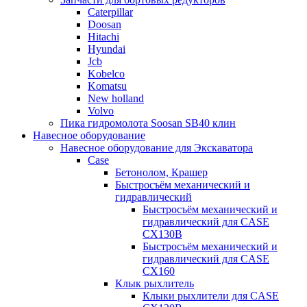
Caterpillar
Doosan
Hitachi
Hyundai
Jcb
Kobelco
Komatsu
New holland
Volvo
Пика гидромолота Soosan SB40 клин
Навесное оборудование
Навесное оборудование для Экскаватора
Case
Бетонолом, Крашер
Быстросъём механический и
гидравлический
Быстросъём механический и
гидравлический для CASE
CX130B
Быстросъём механический и
гидравлический для CASE
CX160
Клык рыхлитель
Клыки рыхлители для CASE