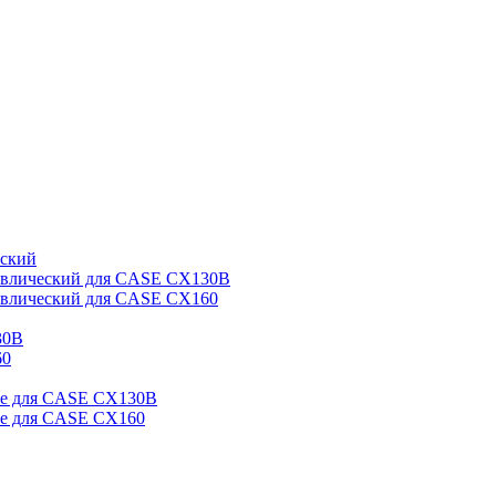
еский
авлический для CASE CX130B
авлический для CASE CX160
30B
60
ые для CASE CX130B
е для CASE CX160