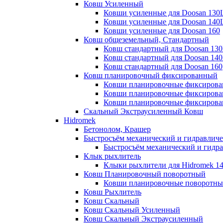
Ковш Усиленный
Ковши усиленные для Doosan 130
Ковши усиленные для Doosan 140
Ковши усиленные для Doosan 160
Ковш общеземельный, Стандартный
Ковш стандартный для Doosan 13
Ковш стандартный для Doosan 14
Ковш стандартный для Doosan 160
Ковш планировочный фиксированный
Ковши планировочные фиксирова
Ковши планировочные фиксирова
Ковши планировочные фиксирован
Скальный Экстраусиленный Ковш
Hidromek
Бетонолом, Крашер
Быстросъём механический и гидравлич
Быстросъём механический и гидр
Клык рыхлитель
Клыки рыхлители для Hidromek 1
Ковш Планировочный поворотный
Ковши планировочные поворотные
Ковш Рыхлитель
Ковш Скальный
Ковш Скальный Усиленный
Ковш Скальный Экстраусиленный