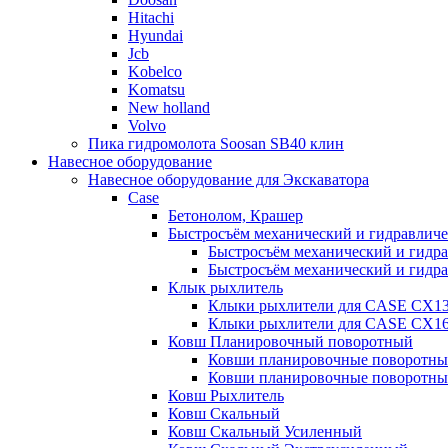
Hitachi
Hyundai
Jcb
Kobelco
Komatsu
New holland
Volvo
Пика гидромолота Soosan SB40 клин
Навесное оборудование
Навесное оборудование для Экскаватора
Case
Бетонолом, Крашер
Быстросъём механический и гидравлич
Быстросъём механический и гидр
Быстросъём механический и гидр
Клык рыхлитель
Клыки рыхлители для CASE CX1
Клыки рыхлители для CASE CX1
Ковш Планировочный поворотный
Ковши планировочные поворотн
Ковши планировочные поворотны
Ковш Рыхлитель
Ковш Скальный
Ковш Скальный Усиленный