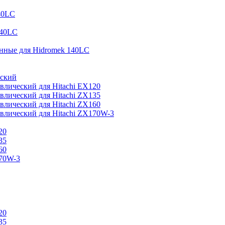
40LC
140LC
нные для Hidromek 140LC
еский
влический для Hitachi EX120
влический для Hitachi ZX135
влический для Hitachi ZX160
влический для Hitachi ZX170W-3
20
35
60
170W-3
20
35