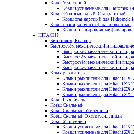
Ковш Усиленный
Ковши усиленные для Hidromek 1
Ковш общеземельный, Стандартный
Ковш стандартный для Hidromek 
Ковш планировочный фиксированный
Ковши планировочные фиксирова
HITACHI
Бетонолом, Крашер
Быстросъём механический и гидравлич
Быстросъём механический и гидра
Быстросъём механический и гидра
Быстросъём механический и гидра
Быстросъём механический и гидра
Клык рыхлитель
Клыки рыхлители для Hitachi EX1
Клыки рыхлители для Hitachi ZX1
Клыки рыхлители для Hitachi ZX1
Клыки рыхлители для Hitachi ZX
Ковш Рыхлитель
Ковш Скальный
Ковш Скальный Усиленный
Ковш Скальный Экстраусиленный
Ковш Усиленный
Ковши усиленные для Hitachi EX1
Ковши усиленные для Hitachi ZX1