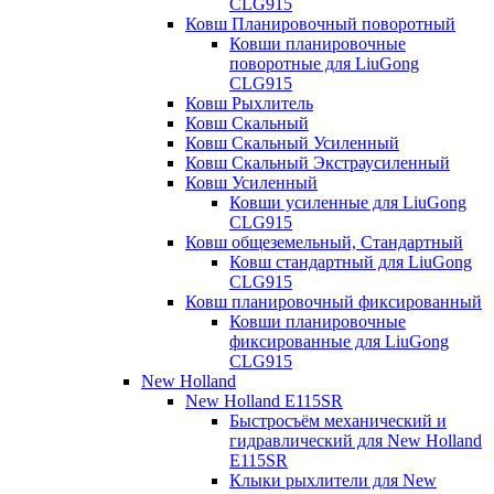
CLG915
Ковш Планировочный поворотный
Ковши планировочные
поворотные для LiuGong
CLG915
Ковш Рыхлитель
Ковш Скальный
Ковш Скальный Усиленный
Ковш Скальный Экстраусиленный
Ковш Усиленный
Ковши усиленные для LiuGong
CLG915
Ковш общеземельный, Стандартный
Ковш стандартный для LiuGong
CLG915
Ковш планировочный фиксированный
Ковши планировочные
фиксированные для LiuGong
CLG915
New Holland
New Holland E115SR
Быстросъём механический и
гидравлический для New Holland
E115SR
Клыки рыхлители для New