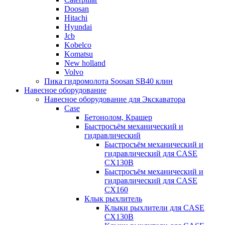
Doosan
Hitachi
Hyundai
Jcb
Kobelco
Komatsu
New holland
Volvo
Пика гидромолота Soosan SB40 клин
Навесное оборудование
Навесное оборудование для Экскаватора
Case
Бетонолом, Крашер
Быстросъём механический и
гидравлический
Быстросъём механический и
гидравлический для CASE
CX130B
Быстросъём механический и
гидравлический для CASE
CX160
Клык рыхлитель
Клыки рыхлители для CASE
CX130B