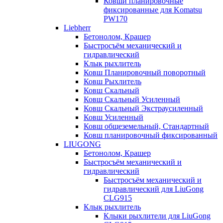
Ковши планировочные
фиксированные для Komatsu
PW170
Liebherr
Бетонолом, Крашер
Быстросъём механический и
гидравлический
Клык рыхлитель
Ковш Планировочный поворотный
Ковш Рыхлитель
Ковш Скальный
Ковш Скальный Усиленный
Ковш Скальный Экстраусиленный
Ковш Усиленный
Ковш общеземельный, Стандартный
Ковш планировочный фиксированный
LIUGONG
Бетонолом, Крашер
Быстросъём механический и
гидравлический
Быстросъём механический и
гидравлический для LiuGong
CLG915
Клык рыхлитель
Клыки рыхлители для LiuGong