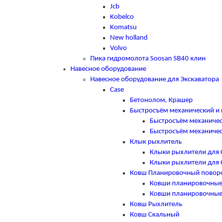
Jcb
Kobelco
Komatsu
New holland
Volvo
Пика гидромолота Soosan SB40 клин
Навесное оборудование
Навесное оборудование для Экскаватора
Case
Бетонолом, Крашер
Быстросъём механический и 
Быстросъём механичес
Быстросъём механичес
Клык рыхлитель
Клыки рыхлители для 
Клыки рыхлители для 
Ковш Планировочный повор
Ковши планировочные
Ковши планировочные
Ковш Рыхлитель
Ковш Скальный