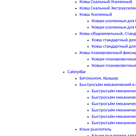
Ковш Скальный Усиленный
Ковш Скальный Экстраусиле
Ковш Усиленный
Ковши усиленные для 
Ковши усиленные для 
Ковш общеземельный, Стан
Ковш стандартный для
Ковш стандартный для
Ковш планировочный фикси
Ковши планировочные
Ковши планировочные
Caterpillar
Бетонолом, Крашер
Быстросъём механический и 
Быстросъём механическ
Быстросъём механическ
Быстросъём механическ
Быстросъём механическ
Быстросъём механическ
Быстросъём механическ
Клык рыхлитель
Клыки рыхлители для Ca