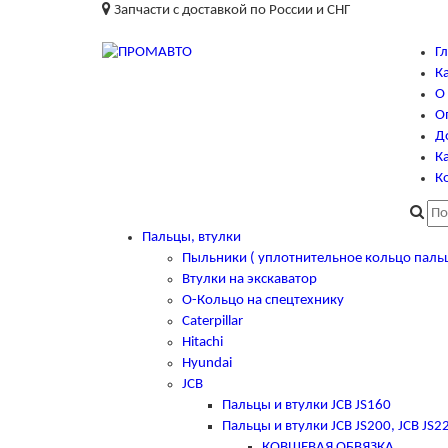
Запчасти с доставкой по России и СНГ
Г
К
О
О
Д
Ка
К
Пальцы, втулки
Пыльники ( уплотнительное кольцо паль
Втулки на экскаватор
О-Кольцо на спецтехнику
Caterpillar
Hitachi
Hyundai
JCB
Пальцы и втулки JCB JS160
Пальцы и втулки JCB JS200, JCB JS2
КОВШЕВАЯ ОБВЯЗКА