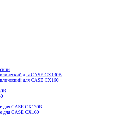
еский
авлический для CASE CX130B
авлический для CASE CX160
30B
60
ые для CASE CX130B
е для CASE CX160