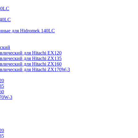
40LC
140LC
нные для Hidromek 140LC
еский
влический для Hitachi EX120
влический для Hitachi ZX135
влический для Hitachi ZX160
влический для Hitachi ZX170W-3
20
35
60
170W-3
20
35