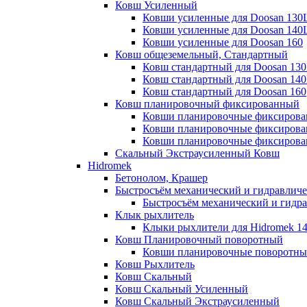
Ковш Усиленный
Ковши усиленные для Doosan 130
Ковши усиленные для Doosan 140
Ковши усиленные для Doosan 160
Ковш общеземельный, Стандартный
Ковш стандартный для Doosan 13
Ковш стандартный для Doosan 14
Ковш стандартный для Doosan 160
Ковш планировочный фиксированный
Ковши планировочные фиксирова
Ковши планировочные фиксирова
Ковши планировочные фиксирован
Скальный Экстраусиленный Ковш
Hidromek
Бетонолом, Крашер
Быстросъём механический и гидравлич
Быстросъём механический и гидр
Клык рыхлитель
Клыки рыхлители для Hidromek 1
Ковш Планировочный поворотный
Ковши планировочные поворотные
Ковш Рыхлитель
Ковш Скальный
Ковш Скальный Усиленный
Ковш Скальный Экстраусиленный