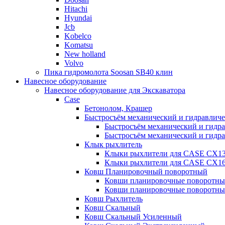
Hitachi
Hyundai
Jcb
Kobelco
Komatsu
New holland
Volvo
Пика гидромолота Soosan SB40 клин
Навесное оборудование
Навесное оборудование для Экскаватора
Case
Бетонолом, Крашер
Быстросъём механический и гидравлич
Быстросъём механический и гидр
Быстросъём механический и гидр
Клык рыхлитель
Клыки рыхлители для CASE CX1
Клыки рыхлители для CASE CX1
Ковш Планировочный поворотный
Ковши планировочные поворотн
Ковши планировочные поворотны
Ковш Рыхлитель
Ковш Скальный
Ковш Скальный Усиленный