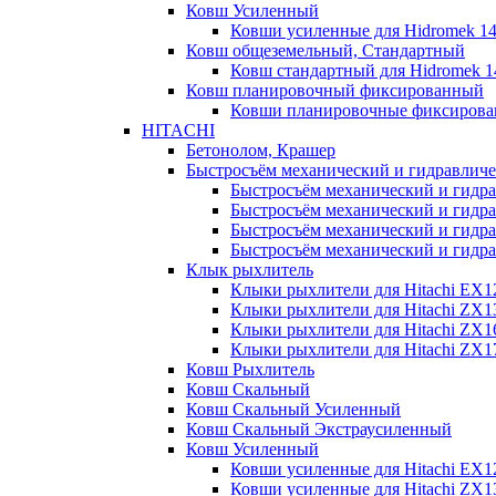
Ковш Усиленный
Ковши усиленные для Hidromek 1
Ковш общеземельный, Стандартный
Ковш стандартный для Hidromek 
Ковш планировочный фиксированный
Ковши планировочные фиксирова
HITACHI
Бетонолом, Крашер
Быстросъём механический и гидравлич
Быстросъём механический и гидра
Быстросъём механический и гидра
Быстросъём механический и гидра
Быстросъём механический и гидра
Клык рыхлитель
Клыки рыхлители для Hitachi EX1
Клыки рыхлители для Hitachi ZX1
Клыки рыхлители для Hitachi ZX1
Клыки рыхлители для Hitachi ZX
Ковш Рыхлитель
Ковш Скальный
Ковш Скальный Усиленный
Ковш Скальный Экстраусиленный
Ковш Усиленный
Ковши усиленные для Hitachi EX1
Ковши усиленные для Hitachi ZX1