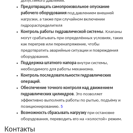
допустимого давления.
Предотвращать самопроизвольное опускание
рабочего оборудования
под давлением внешней
нагрузки, а также при случайном включении
гидрораспределителя
Контроль
работы
гидравлической
системы
.
Клапаны
могут
срабатывать
при
определённых
условиях,
таких
как
перегрев
или
перенапряжение,
чтобы
предотвратить
аварийные
ситуации
и
повреждения
оборудования.
Поддержка
штатного
напора
внутри
системы,
необходимого
для
работы
механизма.
Контроль
последовательности
гидравлических
операций
.
Обеспечение
точного
контроля
над
движением
гидравлических
цилиндров
.
Это
позволяет
эффективно
выполнять
работы
по
рытью,
подъёму
и
позиционированию.
5
Возможность
сбрасывать
нагрузку
при
остановке
оборудования,
переводить
его
на
«холостой»
режим.
Контакты