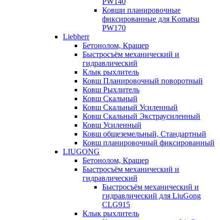
PW140
Ковши планировочные
фиксированные для Komatsu
PW170
Liebherr
Бетонолом, Крашер
Быстросъём механический и
гидравлический
Клык рыхлитель
Ковш Планировочный поворотный
Ковш Рыхлитель
Ковш Скальный
Ковш Скальный Усиленный
Ковш Скальный Экстраусиленный
Ковш Усиленный
Ковш общеземельный, Стандартный
Ковш планировочный фиксированный
LIUGONG
Бетонолом, Крашер
Быстросъём механический и
гидравлический
Быстросъём механический и
гидравлический для LiuGong
CLG915
Клык рыхлитель