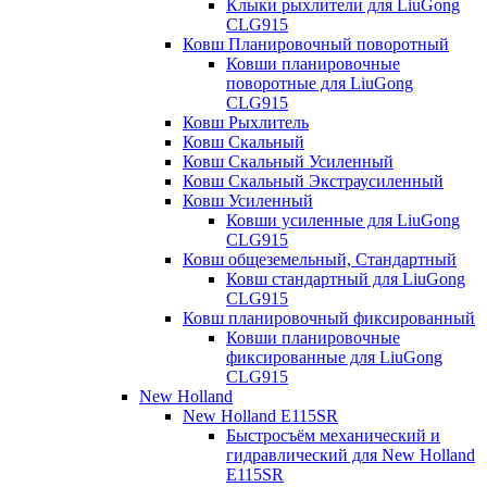
Клыки рыхлители для LiuGong
CLG915
Ковш Планировочный поворотный
Ковши планировочные
поворотные для LiuGong
CLG915
Ковш Рыхлитель
Ковш Скальный
Ковш Скальный Усиленный
Ковш Скальный Экстраусиленный
Ковш Усиленный
Ковши усиленные для LiuGong
CLG915
Ковш общеземельный, Стандартный
Ковш стандартный для LiuGong
CLG915
Ковш планировочный фиксированный
Ковши планировочные
фиксированные для LiuGong
CLG915
New Holland
New Holland E115SR
Быстросъём механический и
гидравлический для New Holland
E115SR