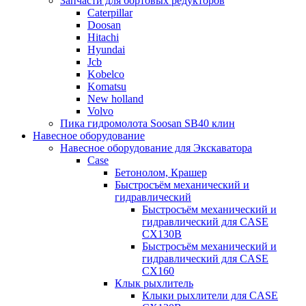
Запчасти для бортовых редукторов
Caterpillar
Doosan
Hitachi
Hyundai
Jcb
Kobelco
Komatsu
New holland
Volvo
Пика гидромолота Soosan SB40 клин
Навесное оборудование
Навесное оборудование для Экскаватора
Case
Бетонолом, Крашер
Быстросъём механический и
гидравлический
Быстросъём механический и
гидравлический для CASE
CX130B
Быстросъём механический и
гидравлический для CASE
CX160
Клык рыхлитель
Клыки рыхлители для CASE