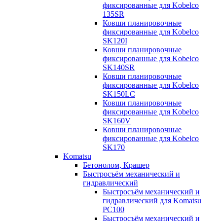
фиксированные для Kobelco
135SR
Ковши планировочные
фиксированные для Kobelco
SK120I
Ковши планировочные
фиксированные для Kobelco
SK140SR
Ковши планировочные
фиксированные для Kobelco
SK150LC
Ковши планировочные
фиксированные для Kobelco
SK160V
Ковши планировочные
фиксированные для Kobelco
SK170
Komatsu
Бетонолом, Крашер
Быстросъём механический и
гидравлический
Быстросъём механический и
гидравлический для Komatsu
PC100
Быстросъём механический и