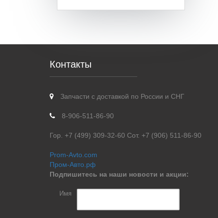
Контакты
Запчасти с доставкой по России и СНГ
8-906-511-86-90
Гор. +7 (499) 309-32-60 Сот. +7 (906) 511-86-90
Prom-Avto.com
Пром-Авто.рф
Подпишитесь на наши новости и акции:
Имя