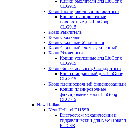
Клыки рыхлители для LiuGong
CLG915
Ковш Планировочный поворотный
Ковши планировочные
поворотные для LiuGong
CLG915
Ковш Рыхлитель
Ковш Скальный
Ковш Скальный Усиленный
Ковш Скальный Экстраусиленный
Ковш Усиленный
Ковши усиленные для LiuGong
CLG915
Ковш общеземельный, Стандартный
Ковш стандартный для LiuGong
CLG915
Ковш планировочный фиксированный
Ковши планировочные
фиксированные для LiuGong
CLG915
New Holland
New Holland E115SR
Быстросъём механический и
гидравлический для New Holland
E115SR