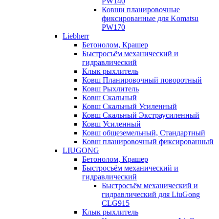
PW140
Ковши планировочные
фиксированные для Komatsu
PW170
Liebherr
Бетонолом, Крашер
Быстросъём механический и
гидравлический
Клык рыхлитель
Ковш Планировочный поворотный
Ковш Рыхлитель
Ковш Скальный
Ковш Скальный Усиленный
Ковш Скальный Экстраусиленный
Ковш Усиленный
Ковш общеземельный, Стандартный
Ковш планировочный фиксированный
LIUGONG
Бетонолом, Крашер
Быстросъём механический и
гидравлический
Быстросъём механический и
гидравлический для LiuGong
CLG915
Клык рыхлитель