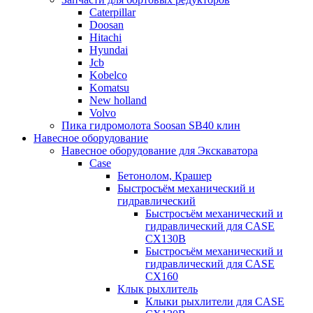
Caterpillar
Doosan
Hitachi
Hyundai
Jcb
Kobelco
Komatsu
New holland
Volvo
Пика гидромолота Soosan SB40 клин
Навесное оборудование
Навесное оборудование для Экскаватора
Case
Бетонолом, Крашер
Быстросъём механический и
гидравлический
Быстросъём механический и
гидравлический для CASE
CX130B
Быстросъём механический и
гидравлический для CASE
CX160
Клык рыхлитель
Клыки рыхлители для CASE