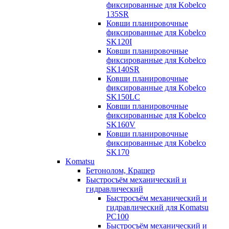
фиксированные для Kobelco
135SR
Ковши планировочные
фиксированные для Kobelco
SK120I
Ковши планировочные
фиксированные для Kobelco
SK140SR
Ковши планировочные
фиксированные для Kobelco
SK150LC
Ковши планировочные
фиксированные для Kobelco
SK160V
Ковши планировочные
фиксированные для Kobelco
SK170
Komatsu
Бетонолом, Крашер
Быстросъём механический и
гидравлический
Быстросъём механический и
гидравлический для Komatsu
PC100
Быстросъём механический и