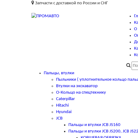
Запчасти с доставкой по России и СНГ
Г
К
О
О
Д
Ка
К
Пальцы, втулки
Пыльники ( уплотнительное кольцо паль
Втулки на экскаватор
О-Кольцо на спецтехнику
Caterpillar
Hitachi
Hyundai
JCB
Пальцы и втулки JCB JS160
Пальцы и втулки JCB JS200, JCB JS2
КОВШЕВАЯ ОБВЯЗКА