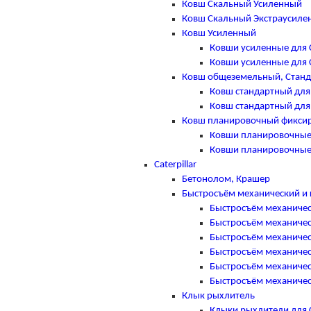
Ковш Скальный Усиленный
Ковш Скальный Экстраусиле
Ковш Усиленный
Ковши усиленные для 
Ковши усиленные для 
Ковш общеземельный, Стан
Ковш стандартный для
Ковш стандартный для
Ковш планировочный фикси
Ковши планировочные
Ковши планировочные
Caterpillar
Бетонолом, Крашер
Быстросъём механический и 
Быстросъём механическ
Быстросъём механическ
Быстросъём механическ
Быстросъём механическ
Быстросъём механическ
Быстросъём механическ
Клык рыхлитель
Клыки рыхлители для Ca