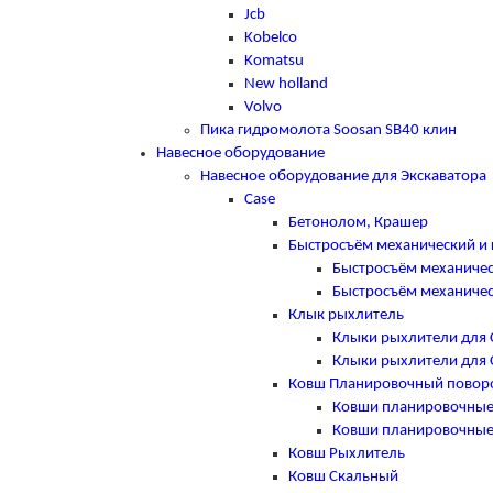
Jcb
Kobelco
Komatsu
New holland
Volvo
Пика гидромолота Soosan SB40 клин
Навесное оборудование
Навесное оборудование для Экскаватора
Case
Бетонолом, Крашер
Быстросъём механический и 
Быстросъём механичес
Быстросъём механичес
Клык рыхлитель
Клыки рыхлители для 
Клыки рыхлители для 
Ковш Планировочный повор
Ковши планировочные
Ковши планировочные
Ковш Рыхлитель
Ковш Скальный