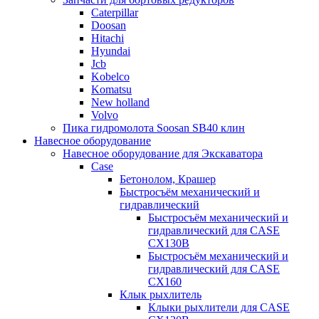
Caterpillar
Doosan
Hitachi
Hyundai
Jcb
Kobelco
Komatsu
New holland
Volvo
Пика гидромолота Soosan SB40 клин
Навесное оборудование
Навесное оборудование для Экскаватора
Case
Бетонолом, Крашер
Быстросъём механический и
гидравлический
Быстросъём механический и
гидравлический для CASE
CX130B
Быстросъём механический и
гидравлический для CASE
CX160
Клык рыхлитель
Клыки рыхлители для CASE