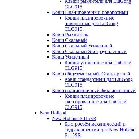
Клыки рыхлители для LiuGong
CLG915
Ковш Планировочный поворотный
Ковши планировочные
поворотные для LiuGong
CLG915
Ковш Рыхлитель
Ковш Скальный
Ковш Скальный Усиленный
Ковш Скальный Экстраусиленный
Ковш Усиленный
Ковши усиленные для LiuGong
CLG915
Ковш общеземельный, Стандартный
Ковш стандартный для LiuGong
CLG915
Ковш планировочный фиксированный
Ковши планировочные
фиксированные для LiuGong
CLG915
New Holland
New Holland E115SR
Быстросъём механический и
гидравлический для New Holland
E115SR