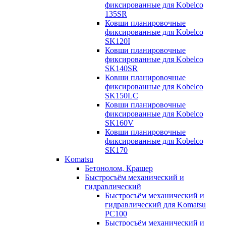
фиксированные для Kobelco
135SR
Ковши планировочные
фиксированные для Kobelco
SK120I
Ковши планировочные
фиксированные для Kobelco
SK140SR
Ковши планировочные
фиксированные для Kobelco
SK150LC
Ковши планировочные
фиксированные для Kobelco
SK160V
Ковши планировочные
фиксированные для Kobelco
SK170
Komatsu
Бетонолом, Крашер
Быстросъём механический и
гидравлический
Быстросъём механический и
гидравлический для Komatsu
PC100
Быстросъём механический и