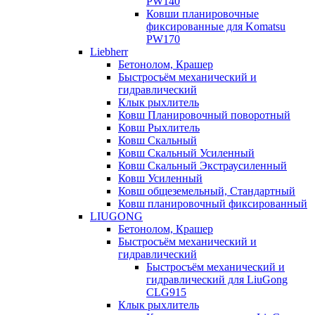
PW140
Ковши планировочные
фиксированные для Komatsu
PW170
Liebherr
Бетонолом, Крашер
Быстросъём механический и
гидравлический
Клык рыхлитель
Ковш Планировочный поворотный
Ковш Рыхлитель
Ковш Скальный
Ковш Скальный Усиленный
Ковш Скальный Экстраусиленный
Ковш Усиленный
Ковш общеземельный, Стандартный
Ковш планировочный фиксированный
LIUGONG
Бетонолом, Крашер
Быстросъём механический и
гидравлический
Быстросъём механический и
гидравлический для LiuGong
CLG915
Клык рыхлитель