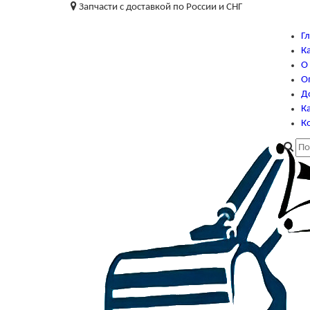
Запчасти с доставкой по России и СНГ
Г
К
О
О
Д
Ка
К