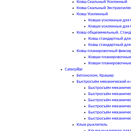
Ковш Скальный Усиленный
Ковш Скальный Экстраусиле
Ковш Усиленный
Ковши усиленные для 
Ковши усиленные для 
Ковш общеземельный, Стан
Ковш стандартный для
Ковш стандартный для
Ковш планировочный фикси
Ковши планировочные
Ковши планировочные
Caterpillar
Бетонолом, Крашер
Быстросъём механический и 
Быстросъём механическ
Быстросъём механическ
Быстросъём механическ
Быстросъём механическ
Быстросъём механическ
Быстросъём механическ
Клык рыхлитель
Клыки рыхлители для Ca