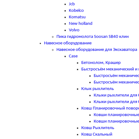
Jcb
Kobelco
Komatsu
New holland
Volvo
Пика гидромолота Soosan SB40 клин
Навесное оборудование
Навесное оборудование для Экскаватора
Case
Бетонолом, Крашер
Быстросъём механический и 
Быстросъём механичес
Быстросъём механичес
Клык рыхлитель
Клыки рыхлители для 
Клыки рыхлители для 
Ковш Планировочный повор
Ковши планировочные
Ковши планировочные
Ковш Рыхлитель
Ковш Скальный