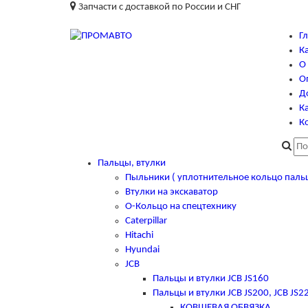
Запчасти с доставкой по России и СНГ
Г
К
О
О
Д
Ка
К
Пальцы, втулки
Пыльники ( уплотнительное кольцо паль
Втулки на экскаватор
О-Кольцо на спецтехнику
Caterpillar
Hitachi
Hyundai
JCB
Пальцы и втулки JCB JS160
Пальцы и втулки JCB JS200, JCB JS2
КОВШЕВАЯ ОБВЯЗКА